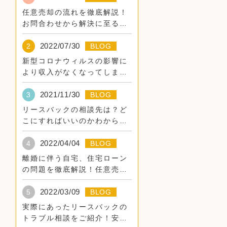
任意売却の流れを徹底解説！
お問合わせから解決に至るま
での道のり
2022/07/30
2
BLOG
新型コロナウィルスの影響に
より収入がなくなってしまっ
た。
2021/11/30
3
BLOG
リースバックの相談先は？ど
こにすればいいのかわからな
い。
2022/04/04
4
BLOG
離婚に伴う自宅、住宅ローン
の問題を徹底解説！任意売
却・リースバックでそのまま
住み続けるために。
2022/03/09
5
BLOG
実際にあったリースバックの
トラブル相談をご紹介！安全