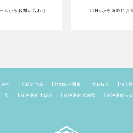
ームから
お問い合わせ
LINEから気軽に
お
・差押
親族間売買
離婚時の問題
共有持分
法人
グ一覧
解決事例 大阪府
解決事例 兵庫県
解決事例 そ