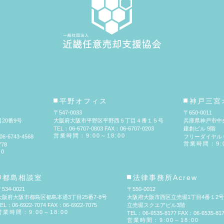
平野オフィス
神戸三宮
〒547-0033
〒650-0011
20番9号
大阪府大阪市平野区平野西５丁目４番１５号
兵庫県神戸市中
TEL：06-6707-0803 FAX：06-6707-0203
建創ビル 9階
営業時間：9:00～18:00
6-6743-4568
フリーダイヤル 01
営業時間：9:0
78
00
都島相談室
法律事務所Acrew
534-0021
〒550-0012
大阪府大阪市都島区都島本通3丁目25番7-8号
大阪府大阪市西区立売堀1丁目4番１2号
EL：06-6922-7074 FAX：06-6922-7075
立売堀スクエアビル3階
営業時間：9:00～18:00
TEL：06-6535-8177 FAX：06-6535-81
営業時間：9:00～18:00