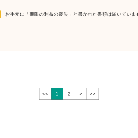
お手元に「期限の利益の喪失」と書かれた書類は届いていま
<<
1
2
>
>>