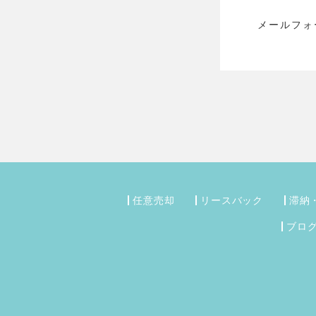
メールフォ
任意売却
リースバック
滞納
ブロ