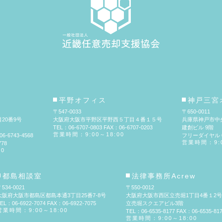
平野オフィス
神戸三宮
〒547-0033
〒650-0011
20番9号
大阪府大阪市平野区平野西５丁目４番１５号
兵庫県神戸市中
TEL：06-6707-0803 FAX：06-6707-0203
建創ビル 9階
営業時間：9:00～18:00
6-6743-4568
フリーダイヤル 01
営業時間：9:0
78
00
都島相談室
法律事務所Acrew
534-0021
〒550-0012
大阪府大阪市都島区都島本通3丁目25番7-8号
大阪府大阪市西区立売堀1丁目4番１2号
EL：06-6922-7074 FAX：06-6922-7075
立売堀スクエアビル3階
営業時間：9:00～18:00
TEL：06-6535-8177 FAX：06-6535-81
営業時間：9:00～18:00