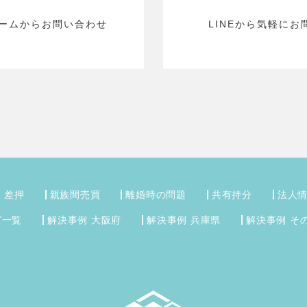
ームから
お問い合わせ
LINEから気軽に
お
・差押
親族間売買
離婚時の問題
共有持分
法人
グ一覧
解決事例 大阪府
解決事例 兵庫県
解決事例 そ