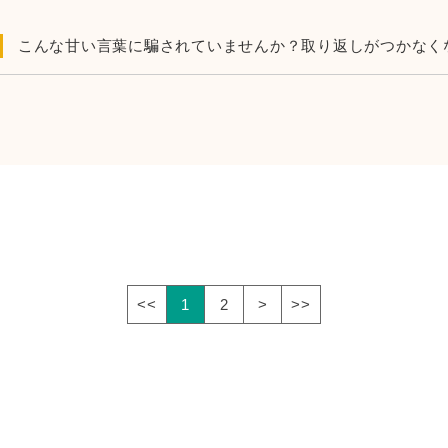
こんな甘い言葉に騙されていませんか？取り返しがつかなく
<<
1
2
>
>>