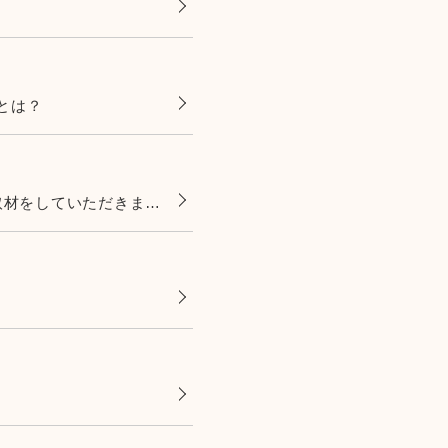
とは？
MBS毎日放送、夕方のニュース番組の『よんチャンTV』に取材をしていただきました。