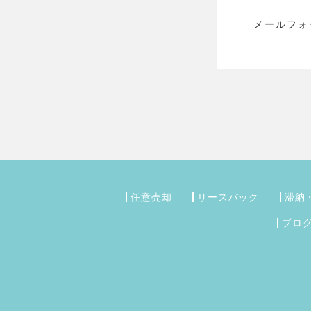
メールフォ
任意売却
リースバック
滞納
ブロ