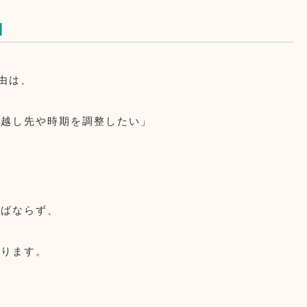
由
由は、
引越し先や時期を調整したい」
ればならず、
あります。