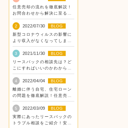
任意売却の流れを徹底解説！
お問合わせから解決に至るま
での道のり
2022/07/30
2
BLOG
新型コロナウィルスの影響に
より収入がなくなってしまっ
た。
2021/11/30
3
BLOG
リースバックの相談先は？ど
こにすればいいのかわからな
い。
2022/04/04
4
BLOG
離婚に伴う自宅、住宅ローン
の問題を徹底解説！任意売
却・リースバックでそのまま
住み続けるために。
2022/03/09
5
BLOG
実際にあったリースバックの
トラブル相談をご紹介！安全