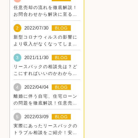
任意売却の流れを徹底解説！
お問合わせから解決に至るま
での道のり
2022/07/30
2
BLOG
新型コロナウィルスの影響に
より収入がなくなってしまっ
た。
2021/11/30
3
BLOG
リースバックの相談先は？ど
こにすればいいのかわからな
い。
2022/04/04
4
BLOG
離婚に伴う自宅、住宅ローン
の問題を徹底解説！任意売
却・リースバックでそのまま
住み続けるために。
2022/03/09
5
BLOG
実際にあったリースバックの
トラブル相談をご紹介！安全