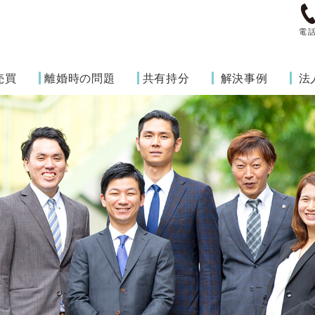
電
売買
離婚時の問題
共有持分
解決事例
法