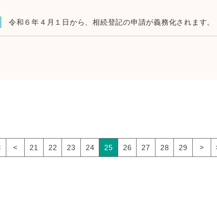
令和６年４月１日から、相続登記の申請が義務化されます。
<
<
21
22
23
24
25
26
27
28
29
>