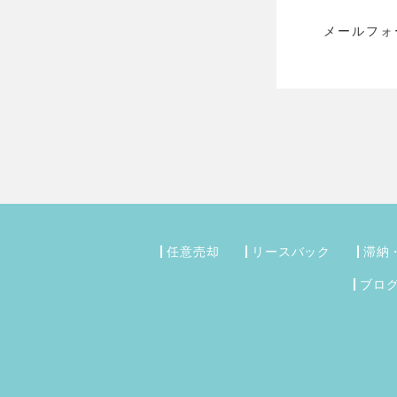
メールフォ
任意売却
リースバック
滞納
ブロ