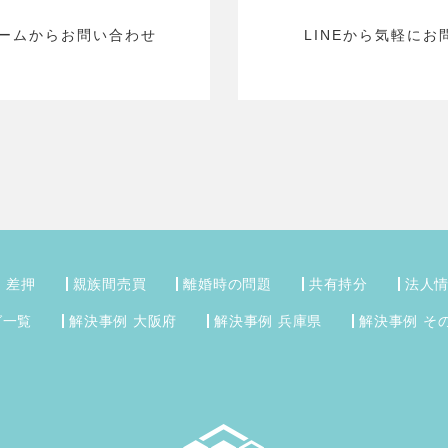
ームから
お問い合わせ
LINEから気軽に
お
・差押
親族間売買
離婚時の問題
共有持分
法人
グ一覧
解決事例 大阪府
解決事例 兵庫県
解決事例 そ