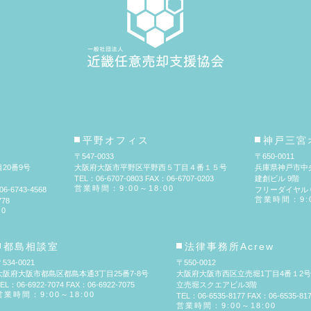
平野オフィス
神戸三宮
〒547-0033
〒650-0011
20番9号
大阪府大阪市平野区平野西５丁目４番１５号
兵庫県神戸市中
TEL：06-6707-0803 FAX：06-6707-0203
建創ビル 9階
営業時間：9:00～18:00
6-6743-4568
フリーダイヤル 01
営業時間：9:0
78
00
都島相談室
法律事務所Acrew
534-0021
〒550-0012
大阪府大阪市都島区都島本通3丁目25番7-8号
大阪府大阪市西区立売堀1丁目4番１2号
EL：06-6922-7074 FAX：06-6922-7075
立売堀スクエアビル3階
営業時間：9:00～18:00
TEL：06-6535-8177 FAX：06-6535-81
営業時間：9:00～18:00